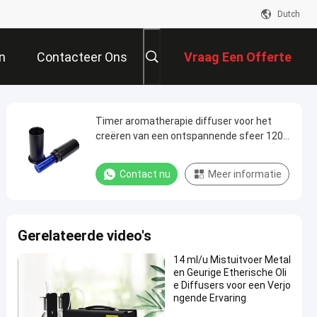
Dutch
n
Contacteer Ons
Vraag Een Offerte
Aan
Timer aromatherapie diffuser voor het
creëren van een ontspannende sfeer 120
ml capaciteit en 1,45 kg gewicht
Contact nu
Meer informatie
Gerelateerde video's
14 ml/u Mistuitvoer Metal
en Geurige Etherische Oli
e Diffusers voor een Verjo
ngende Ervaring