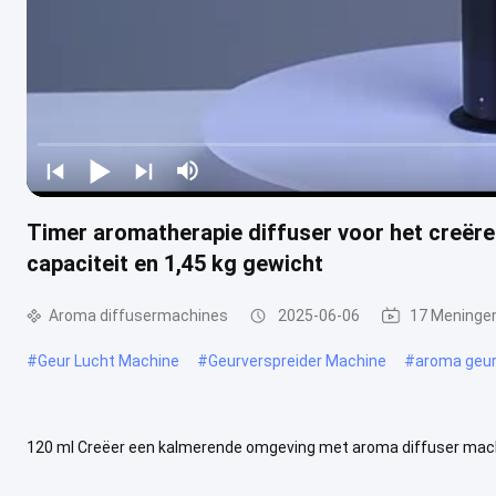
Timer aromatherapie diffuser voor het creër
capaciteit en 1,45 kg gewicht
Aroma diffusermachines
2025-06-06
17 Meninge
#
Geur Lucht Machine
#
Geurverspreider Machine
#
aroma geu
120 ml Creëer een kalmerende omgeving met aroma diffuser mach
Beschrijving: Het Aroma Diffuser Machines product is een must-hav