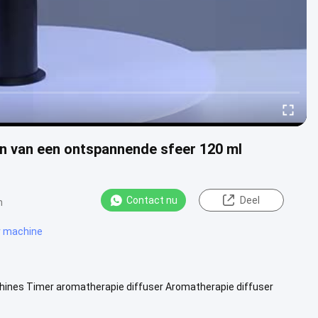
en van een ontspannende sfeer 120 ml
Contact nu
Deel
n
r machine
ines Timer aromatherapie diffuser Aromatherapie diffuser
e voor iedereen ....
Bekijk meer