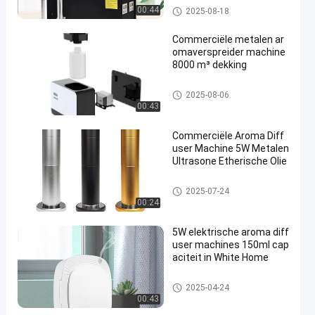
Aroma diffusermachines
00:44
2025-08-18
Commerciële metalen ar
omaverspreider machine
8000 m³ dekking
Aroma diffusermachines
2025-08-06
00:43
Commerciële Aroma Diff
user Machine 5W Metalen
Ultrasone Etherische Olie
Aroma diffusermachines
2025-07-24
00:24
5W elektrische aroma diff
user machines 150ml cap
aciteit in White Home
Aroma diffusermachines
2025-04-24
00:43