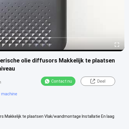
ische olie diffusors Makkelijk te plaatsen
niveau
Contact nu
Deel
n
r machine
s Makkelijk te plaatsen Vlak/wandmontage Installatie En laag
r ...
Bekijk meer