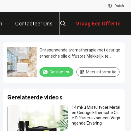
Dutch
n
Contacteer Ons
Vraag Een Offerte
Aan
Ontspannende aromatherapie met geurige
etherische olie diffusors Makkelijk te
plaatsen Vlak/wandmontage Installatie En
laag geluidsniveau
Contact nu
Meer informatie
Gerelateerde video's
14 ml/u Mistuitvoer Metal
en Geurige Etherische Oli
e Diffusers voor een Verjo
ngende Ervaring