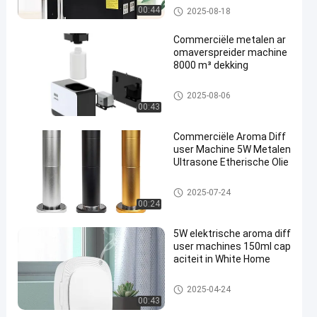
Aroma diffusermachines
00:44
2025-08-18
Commerciële metalen ar
omaverspreider machine
8000 m³ dekking
Aroma diffusermachines
2025-08-06
00:43
Commerciële Aroma Diff
user Machine 5W Metalen
Ultrasone Etherische Olie
Aroma diffusermachines
2025-07-24
00:24
5W elektrische aroma diff
user machines 150ml cap
aciteit in White Home
Aroma diffusermachines
2025-04-24
00:43