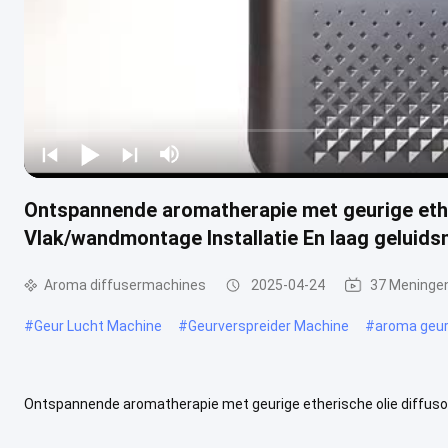
Ontspannende aromatherapie met geurige ether
Vlak/wandmontage Installatie En laag geluids
Aroma diffusermachines
2025-04-24
37 Meninge
#
Geur Lucht Machine
#
Geurverspreider Machine
#
aroma geu
Ontspannende aromatherapie met geurige etherische olie diffusor
geluidsniveau Essentiële olie-diffusoren Beschrijving: Aroma Diffuse