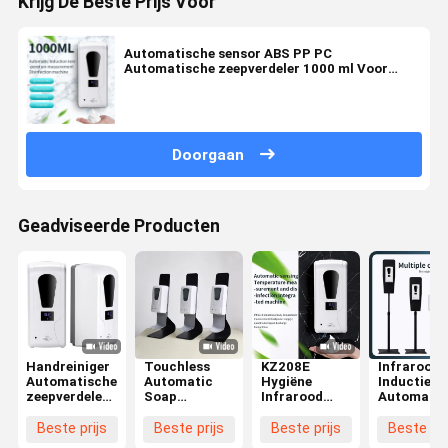
Krijg De Beste Prijs Voor
Automatische sensor ABS PP PC
Automatische zeepverdeler 1000 ml Voor
handreiniger
Doorgaan
Geadviseerde Producten
Handreiniger
Touchless
KZ208E
Infrarood
Automatische
Automatic
Hygiëne
Inductie
zeepverdeler
Soap
Infrarood
Automatis
met infrarood
Dispenser 500
Sensor
Vloeibare
sensor type
ml Voor
Geactiveerde
Zeep
Beste prijs
Beste prijs
Beste prijs
Beste pri
handen gratis
Zeep
Dispenser