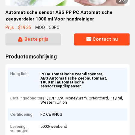
2
/
2
Automatische sensor ABS PP PC Automatische
zeepverdeler 1000 ml Voor handreiniger
Prijs：$19.35
MOQ：50PC
Beste prijs
Contact nu
Productomschrijving
Hoog licht
,
PC automatische zeepdispenser
,
ABS Automatische Zeepautomaat
1000 ml automatische
sensorzeepdispenser
Betalingscondities
T/T, D/P D/A, MoneyGram, Creditcard, PayPal,
Western Union
Certificering
FC CE RHOS
Levering
5000/weekend
vermogen