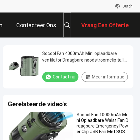
Dutch
n
Contacteer Ons
Vraag Een Offerte
Aan
Socool Fan 4000mAh Mini oplaadbare
ventilator Draagbare noodstroomclip taille
ventilator
Contact nu
Meer informatie
Gerelateerde video's
Socool Fan 10000mAh Mi
ni Oplaadbare Waist Fan D
raagbare Emergency Pow
er Clip USB Fan Met SOS L
ED Licht Voor binnen/buit