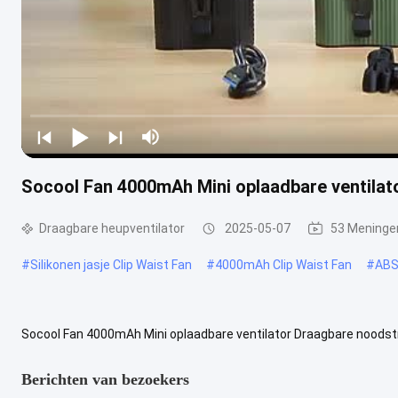
Socool Fan 4000mAh Mini oplaadbare ventilato
Draagbare heupventilator
2025-05-07
53 Meninge
#
Silikonen jasje Clip Waist Fan
#
4000mAh Clip Waist Fan
#
ABS 
Socool Fan 4000mAh Mini oplaadbare ventilator Draagbare noodstroo
avontuurlijke ziel is de Socool Fan Portable 4000MAh Waist Recharge
Berichten van bezoekers