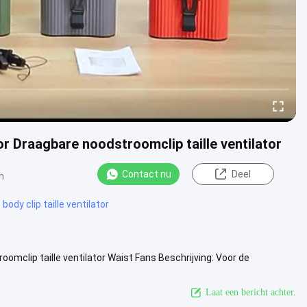
r Draagbare noodstroomclip taille ventilator
Contact nu
Deel
n
body clip taille ventilator
mclip taille ventilator Waist Fans Beschrijving: Voor de
able Mini ....
Bekijk meer
Laat een bericht achter.