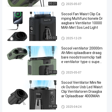
en
Draagbare heupventilator
00:21
2025-05-07
Socool Fan Waist Clip Ca
mping Multifunctionele Dr
aagbare Ventilator 10000
MAh Met Sos Led Light
Draagbare heupventilator
00:03
2025-12-29
Socool ventilator 20000m
Ah Mini oplaadbare draag
bare noodstroomclip taill
e ventilator type-c super
wind superstille tafelvent
ilator
Draagbare heupventilator
00:44
2025-05-07
Socool Ventilator Mini Ne
ck Outdoor Usb Led Waist
Clip Ventilatoren Draagba
ar Oplaadbaar 4000MAh
Draagbare heupventilator
00:44
2025-04-24