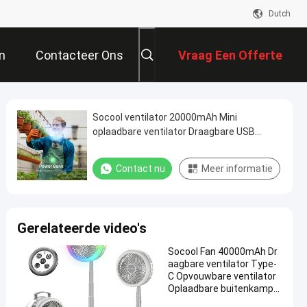
Dutch
n
Contacteer Ons
Vraag Een Offerte
Aan
Socool ventilator 20000mAh Mini
oplaadbare ventilator Draagbare USB
noodstroomtoevoer Clip Waist ventilator
Contact nu
Meer informatie
Gerelateerde video's
Socool Fan 40000mAh Dr
aagbare ventilator Type-
C Opvouwbare ventilator
Oplaadbare buitenkampe
rventilator