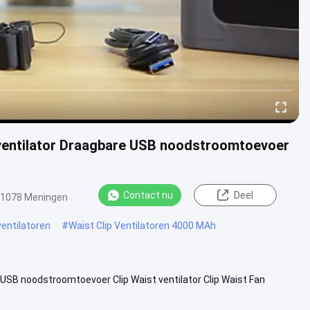
 ventilator Draagbare USB noodstroomtoevoer
Contact nu
Deel
1078 Meningen
entilatoren
#
Waist Clip Ventilatoren 4000 MAh
USB noodstroomtoevoer Clip Waist ventilator Clip Waist Fan
g.en het ...
Bekijk meer