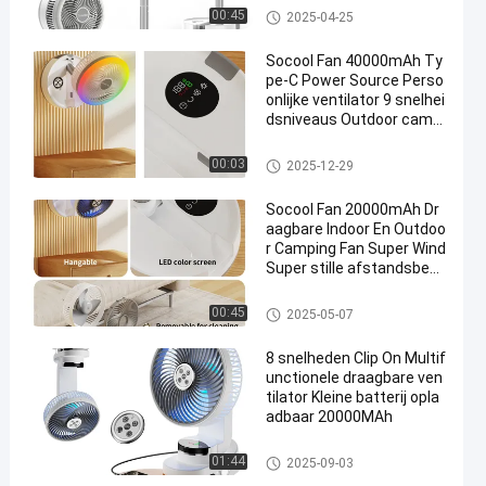
Multifunctionele draagbare ve
00:45
2025-04-25
ntilator
Socool Fan 40000mAh Ty
pe-C Power Source Perso
onlijke ventilator 9 snelhei
dsniveaus Outdoor campi
ng ventilator
Multifunctionele draagbare ve
00:03
2025-12-29
ntilator
Socool Fan 20000mAh Dr
aagbare Indoor En Outdoo
r Camping Fan Super Wind
Super stille afstandsbedi
ening Comfortabele opsla
g Stretchable Adjustable
Multifunctionele draagbare ve
00:45
2025-05-07
s
ntilator
8 snelheden Clip On Multif
unctionele draagbare ven
tilator Kleine batterij opla
adbaar 20000MAh
Multifunctionele draagbare ve
01:44
2025-09-03
ntilator