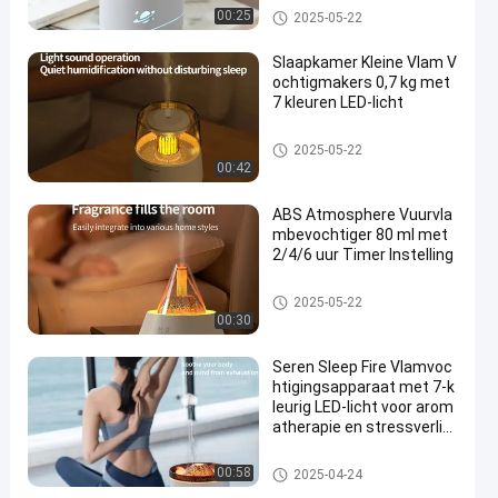
Vuurvlambevochtigingsappara
00:25
2025-05-22
at
Slaapkamer Kleine Vlam V
ochtigmakers 0,7 kg met
7 kleuren LED-licht
Vuurvlambevochtigingsappara
2025-05-22
at
00:42
ABS Atmosphere Vuurvla
mbevochtiger 80 ml met
2/4/6 uur Timer Instelling
Vuurvlambevochtigingsappara
2025-05-22
at
00:30
Seren Sleep Fire Vlamvoc
htigingsapparaat met 7-k
leurig LED-licht voor arom
atherapie en stressverlic
hting
Vuurvlambevochtigingsappara
00:58
2025-04-24
at