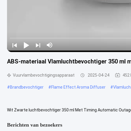
ABS-materiaal Vlamluchtbevochtiger 350 ml 
Vuurvlambevochtigingsapparaat
2025-04-24
452
#
Brandbevochtiger
#
Flame Effect Aroma Diffuser
#
Vlamluch
Wit Zwarte luchtbevochtiger 350 ml Met Timing Automatic Outage 
naar een rustige en comfortabele sfeer in slaapkamers of kantoren, 
Berichten van bezoekers