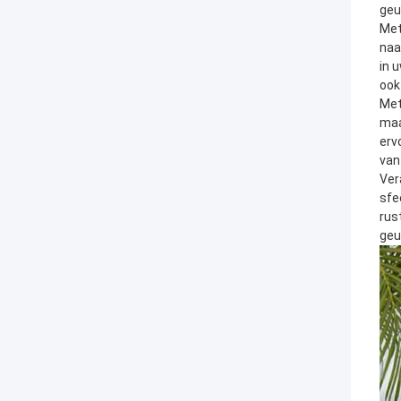
geu
Met
naa
in 
ook
Met
maa
erv
van
Ver
sfe
rus
geu