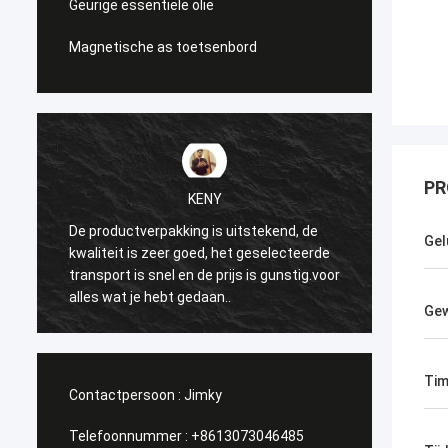
Geurige essentiële olie
Magnetische as toetsenbord
PR
KENY
De productverpakking is uitstekend, de
Gel
kwaliteit is zeer goed, het geselecteerde
zeer g
transport is snel en de prijs is gunstig.voor
alles wat je hebt gedaan..
Gew
Tim
Contactpersoon :
Jimky
Telefoonnummer :
+8613073046485