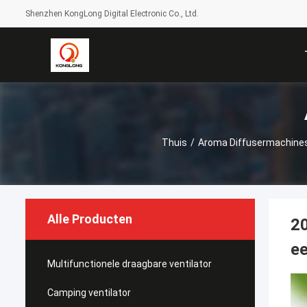
Shenzhen KongLong Digital Electronic Co., Ltd.
Thuis
/
Aroma Diffusermachine
Alle Producten
20
ee
Multifunctionele draagbare ventilator
Camping ventilator