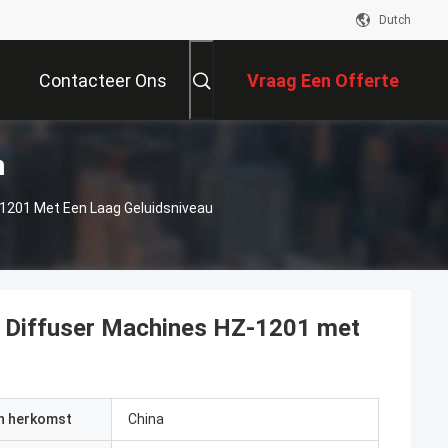
Dutch
Contacteer Ons
Vraag Een Offerte
n
Aan
1201 Met Een Laag Geluidsniveau
a Diffuser Machines HZ-1201 met
an herkomst
China