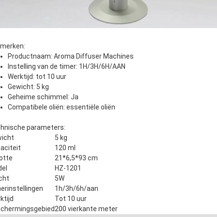
merken:
Productnaam: Aroma Diffuser Machines
Instelling van de timer: 1H/3H/6H/AAN
Werktijd: tot 10 uur
Gewicht: 5 kg
Geheime schimmel: Ja
Compatibele oliën: essentiële oliën
hnische parameters:
icht
5 kg
aciteit
120 ml
otte
21*6,5*93 cm
el
HZ-1201
cht
5W
erinstellingen
1h/3h/6h/aan
ktijd
Tot 10 uur
chermingsgebied
200 vierkante meter