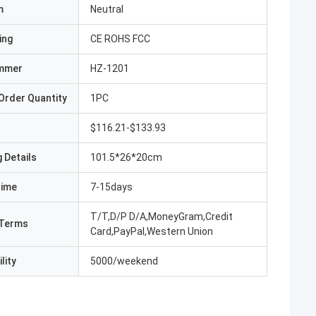
m
Neutral
ing
CE ROHS FCC
mmer
HZ-1201
Order Quantity
1PC
$116.21-$133.93
 Details
101.5*26*20cm
Time
7-15days
T/T,D/P D/A,MoneyGram,Credit
Terms
Card,PayPal,Western Union
lity
5000/weekend