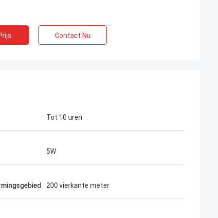
rijs
Contact Nu
 uitstekend, de
d
Tot 10 uren
het geselecteerde
ijs is gunstig.voor
.
5W
rmingsgebied
200 vierkante meter