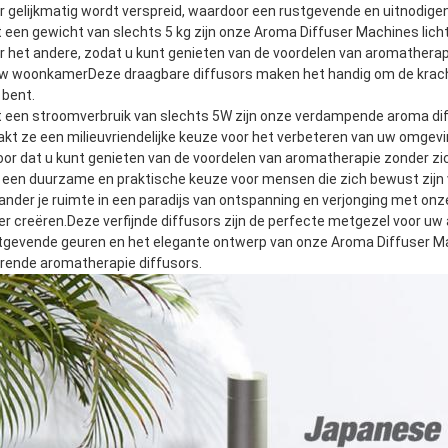
r gelijkmatig wordt verspreid, waardoor een rustgevende en uitnodige
 een gewicht van slechts 5 kg zijn onze Aroma Diffuser Machines lich
r het andere, zodat u kunt genieten van de voordelen van aromatherap
uw woonkamerDeze draagbare diffusors maken het handig om de kracht
 bent.
 een stroomverbruik van slechts 5W zijn onze verdampende aroma dif
kt ze een milieuvriendelijke keuze voor het verbeteren van uw omgev
oor dat u kunt genieten van de voordelen van aromatherapie zonder z
 een duurzame en praktische keuze voor mensen die zich bewust zijn 
ander je ruimte in een paradijs van ontspanning en verjonging met o
er creëren.Deze verfijnde diffusors zijn de perfecte metgezel voor u
tgevende geuren en het elegante ontwerp van onze Aroma Diffuser Ma
rende aromatherapie diffusors.