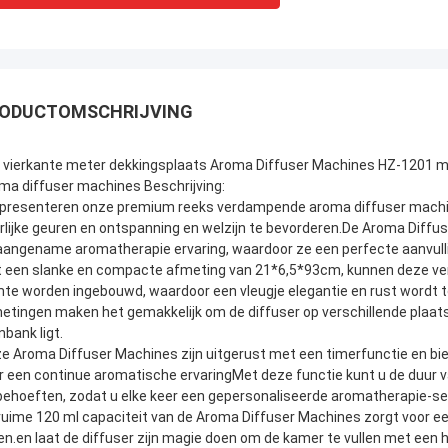
ODUCTOMSCHRIJVING
 vierkante meter dekkingsplaats Aroma Diffuser Machines HZ-1201 me
ma diffuser machines Beschrijving:
presenteren onze premium reeks verdampende aroma diffuser machi
rlijke geuren en ontspanning en welzijn te bevorderen.De Aroma Diffu
aangename aromatherapie ervaring, waardoor ze een perfecte aanvulling
 een slanke en compacte afmeting van 21*6,5*93cm, kunnen deze ve
mte worden ingebouwd, waardoor een vleugje elegantie en rust wordt 
etingen maken het gemakkelijk om de diffuser op verschillende plaatse
nbank ligt.
e Aroma Diffuser Machines zijn uitgerust met een timerfunctie en biede
r een continue aromatische ervaringMet deze functie kunt u de duur 
behoeften, zodat u elke keer een gepersonaliseerde aromatherapie-sess
ruime 120 ml capaciteit van de Aroma Diffuser Machines zorgt voor ee
len.en laat de diffuser zijn magie doen om de kamer te vullen met een 