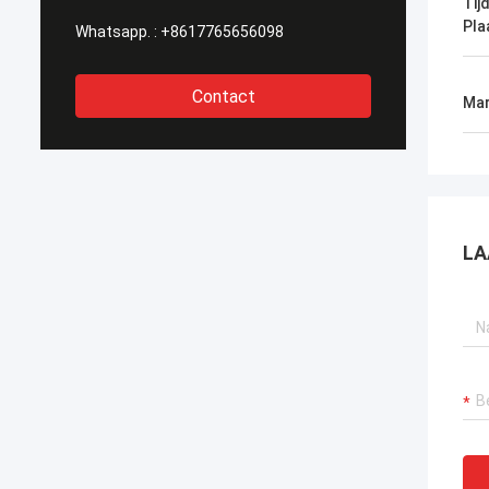
Tij
Pla
Whatsapp. :
+8617765656098
Contact
Mar
LA