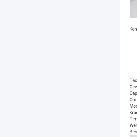
Ken
Tec
Gew
Cap
Gro
Mod
Kra
Tim
Wer
Bes