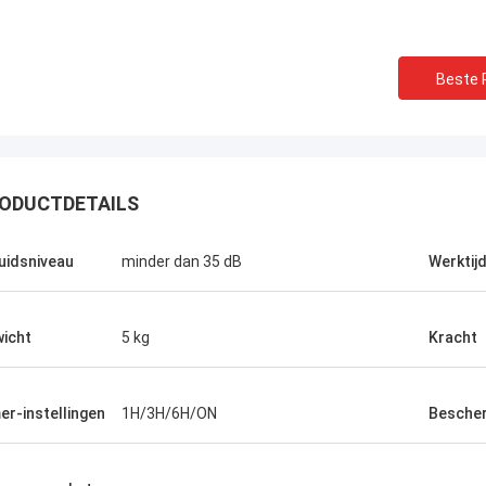
Beste P
ODUCTDETAILS
KENY
De productverpakking is
Jeff.
uidsniveau
minder dan 35 dB
Werktij
kwaliteit is zeer goed, 
oed
transport is snel en de pr
alles wat je hebt gedaan.
icht
5 kg
Kracht
er-instellingen
1H/3H/6H/ON
Besche