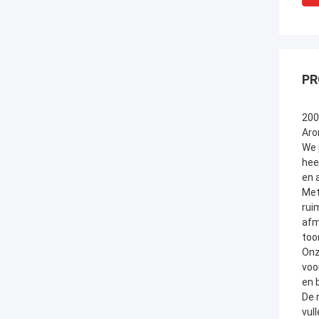
PR
200
Aro
We 
hee
en 
Met
rui
afm
too
Onz
voo
en 
De 
vul