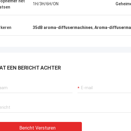
dopnemer het
1H/3H/6H/ON
Geheim
atsen
keren
35dB aroma-diffusermachines
,
Aroma-diffusermac
AT EEN BERICHT ACHTER
Bericht Versturen