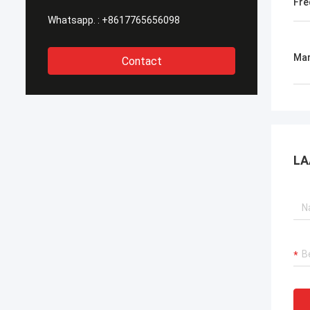
Fre
Whatsapp. :
+8617765656098
Mar
Contact
LA