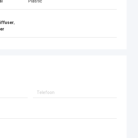
al
Plastic
iffuser
,
ser