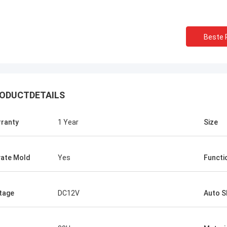
Beste P
ODUCTDETAILS
KENY
De productverpakking is
Jeff.
ranty
1 Year
Size
kwaliteit is zeer goed, 
oed
transport is snel en de pr
alles wat je hebt gedaan.
vate Mold
Yes
Functi
tage
DC12V
Auto S