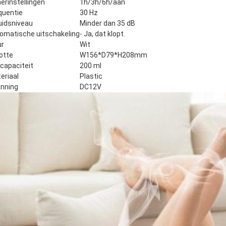
erinstellingen
1h/3h/6h/aan
quentie
30 Hz
uidsniveau
Minder dan 35 dB
omatische uitschakeling
- Ja, dat klopt.
ur
Wit
otte
W156*D79*H208mm
ecapaciteit
200 ml
eriaal
Plastic
nning
DC12V