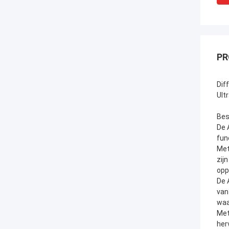
PR
Dif
Ult
Bes
De 
fun
Met
zij
opp
De 
van
waa
Met
her