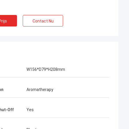
rijs
Contact Nu
 uitstekend, de
W156*D79*H208mm
het geselecteerde
ijs is gunstig.voor
.
on
Aromatherapy
hut-Off
Yes