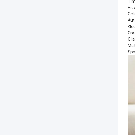
Tim
Fre
Gel
Aut
Kle
Gro
Oli
Mat
Spa