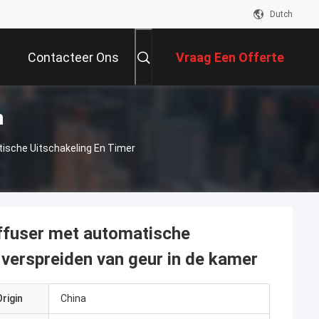
Dutch
Contacteer Ons
Vraag Een Offerte
n
Aan
tische Uitschakeling En Timer
iffuser met automatische
t verspreiden van geur in de kamer
rigin
China