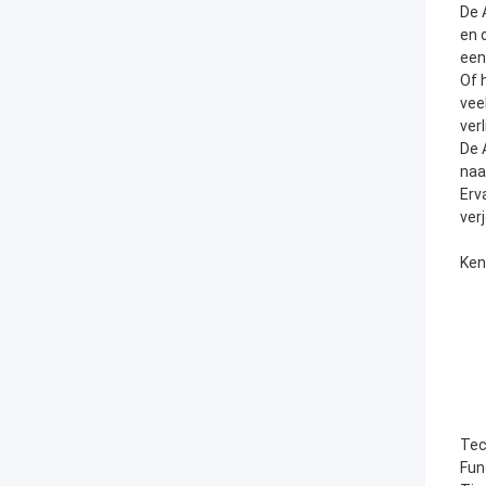
De 
en 
een
Of 
vee
ver
De 
naa
Erv
ver
Ken
Tec
Fun