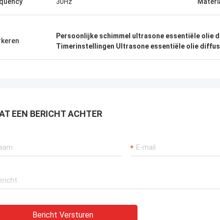
quency
30Hz
Materi
Persoonlijke schimmel ultrasone essentiële olie d
keren
Timerinstellingen Ultrasone essentiële olie diffu
AT EEN BERICHT ACHTER
Bericht Versturen