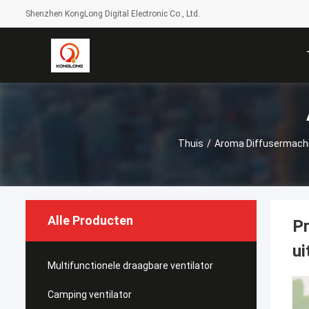
Shenzhen KongLong Digital Electronic Co., Ltd.
Thuis
/
Aroma Diffusermach
Alle Producten
Pr
ui
Multifunctionele draagbare ventilator
Camping ventilator