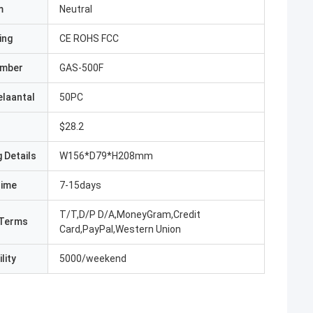
m
Neutral
ing
CE ROHS FCC
umber
GAS-500F
elaantal
50PC
$28.2
 Details
W156*D79*H208mm
Time
7-15days
T/T,D/P D/A,MoneyGram,Credit
Terms
Card,PayPal,Western Union
lity
5000/weekend