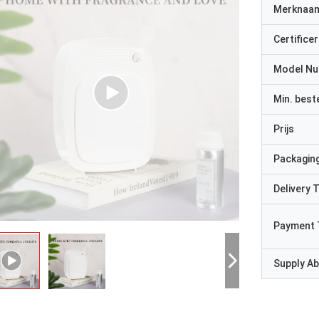
Merknaa
Certificer
Model N
Min. best
Prijs
Packaging
Delivery 
Payment 
Supply Abi