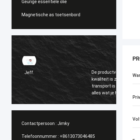
Geurige essentiële olie
Magnetische as toetsenbord
PR
KENY
De productverpakking is uitstekend, de
War
kwaliteit is zeer goed, het geselecteerde
zeer g
transport is snel en de prijs is gunstig.voor
alles wat je hebt gedaan..
Pri
Vol
Contactpersoon :
Jimky
Telefoonnummer :
+8613073046485