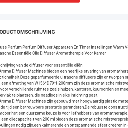
ODUCTOMSCHRIJVING
fuse Parfum Parfum Diffuser Apparaten En Timer Instellingen Warm V
rasone Essentiële Olie Diffuser Aromatherapie Voor Kamer
chrijving van de diffuser voor essentiële oliën:
Aroma Diffuser Machines bieden een heerlijke ervaring van aromathera
ctionaliteit.Deze geparfumeerde ultrasone diffusors zijn ontworpen om
 een afmeting van W156*D79*H208mm zijn deze aromatische mistver
n voor verschillende ruimtes zoals huizen, kantoren, kuuroorden en mee
ervlak te plaatsen, die naadloos in elke inrichting past.
Aroma Diffuser Machines zijn gebouwd met hoogwaardig plastic materia
 de tijd een betrouwbare prestatie garanderen.De robuuste constructi
rdoor het een duurzame keuze is voor liefhebbers van aromatherapie
 een oliecapaciteit van 200 ml bieden deze aromatische mistversprei
vullingen nodig zijn.een kalmerende en ontspannende sfeer creëren in