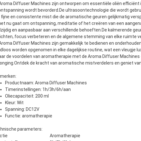
Aroma Diffuser Machines zijn ontworpen om essentiële oliën efficiënt i
ontspanning wordt bevorderd.De ultrasoontechnologie die wordt gebru
 fijne en consistente mist die de aromatische geuren gelijkmatig vers
het nu gaat om ontspanning, meditatie of het creëren van een aangen
lzijdig en aanpasbaar aan verschillende behoeften.De kalmerende geur
lichten, focus verbeteren en de algemene stemming van elke ruimte v
Aroma Diffuser Machines zijn gemakkelijk te bedienen en onderhoude
dloos worden opgenomen in elke dagelijkse routine, wat een vleugje lu
aar de voordelen van aromatherapie met de Aroma Diffuser Machines e
jonging.Ontdek de kracht van aromatische mistverdelers en geniet van
merken:
Productnaam: Aroma Diffuser Machines
Timerinstellingen: 1h/3h/6h/aan
Oliecapaciteit: 200 ml
Kleur: Wit
Spanning: DC12V
Functie: aromatherapie
hnische parameters:
ctie
Aromatherapie