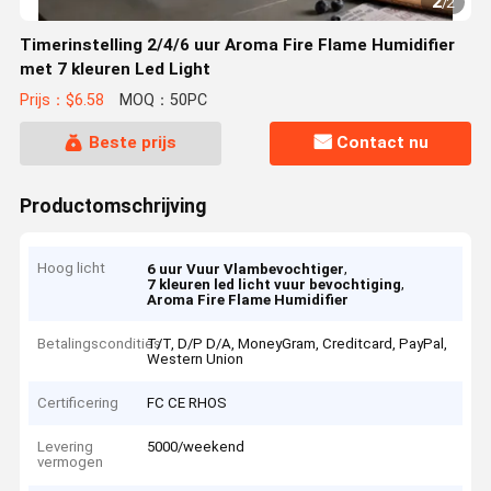
1
/
2
Timerinstelling 2/4/6 uur Aroma Fire Flame Humidifier
met 7 kleuren Led Light
Prijs：$6.58
MOQ：50PC
Beste prijs
Contact nu
Productomschrijving
Hoog licht
,
6 uur Vuur Vlambevochtiger
,
7 kleuren led licht vuur bevochtiging
Aroma Fire Flame Humidifier
Betalingscondities
T/T, D/P D/A, MoneyGram, Creditcard, PayPal,
Western Union
Certificering
FC CE RHOS
Levering
5000/weekend
vermogen