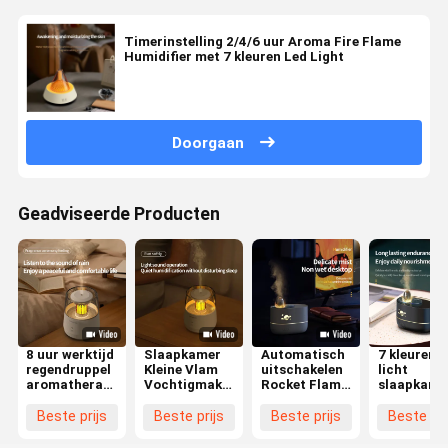
Timerinstelling 2/4/6 uur Aroma Fire Flame
Humidifier met 7 kleuren Led Light
Doorgaan
Geadviseerde Producten
8 uur werktijd
Slaapkamer
Automatisch
7 kleuren l
regendruppel
Kleine Vlam
uitschakelen
licht
aromatherapie
Vochtigmakers
Rocket Flame
slaapkame
luchtbevochtiger
0,7 kg met 7
Aromatherapie
bevochtige
met
kleuren LED-
Vochtbevochtiger
met 8 uur
Beste prijs
Beste prijs
Beste prijs
Beste pri
automatische
licht
ABS
werktijd
uitschakeling
materiaal