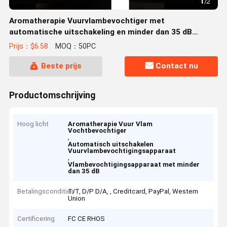
1
/
2
Aromatherapie Vuurvlambevochtiger met
automatische uitschakeling en minder dan 35 dB
geluidsniveau
Prijs：$6.58
MOQ：50PC
Beste prijs
Contact nu
Productomschrijving
Hoog licht
Aromatherapie Vuur Vlam
Vochtbevochtiger
,
Automatisch uitschakelen
Vuurvlambevochtigingsapparaat
,
Vlambevochtigingsapparaat met minder
dan 35 dB
Betalingscondities
T/T, D/P D/A, , Creditcard, PayPal, Western
Union
Certificering
FC CE RHOS