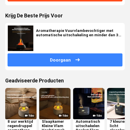
Krijg De Beste Prijs Voor
Aromatherapie Vuurvlambevochtiger met
automatische uitschakeling en minder dan 35
dB geluidsniveau
Doorgaan
Geadviseerde Producten
8 uur werktijd
Slaapkamer
Automatisch
7 kleuren l
regendruppel
Kleine Vlam
uitschakelen
licht