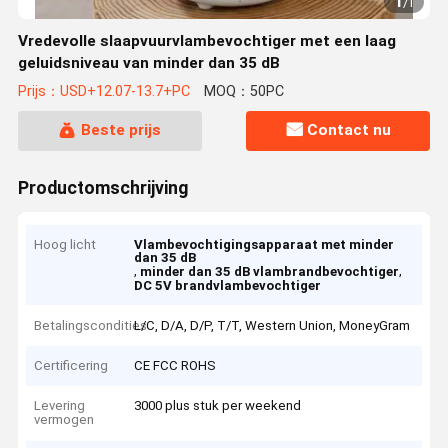
1
/
1
Vredevolle slaapvuurvlambevochtiger met een laag
geluidsniveau van minder dan 35 dB
Prijs：USD+12.07-13.7+PC
MOQ：50PC
Beste prijs
Contact nu
Productomschrijving
Hoog licht
Vlambevochtigingsapparaat met minder
dan 35 dB
,
,
minder dan 35 dB vlambrandbevochtiger
DC 5V brandvlambevochtiger
Betalingscondities
L/C, D/A, D/P, T/T, Western Union, MoneyGram
Certificering
CE FCC ROHS
Levering
3000 plus stuk per weekend
vermogen