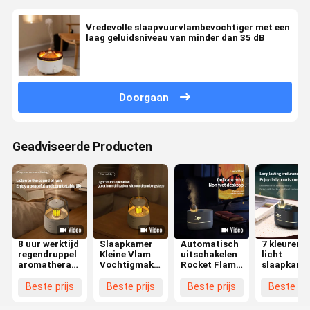
Vredevolle slaapvuurvlambevochtiger met een
laag geluidsniveau van minder dan 35 dB
Doorgaan
Geadviseerde Producten
8 uur werktijd
Slaapkamer
Automatisch
7 kleuren l
regendruppel
Kleine Vlam
uitschakelen
licht
aromatherapie
Vochtigmakers
Rocket Flame
slaapkame
luchtbevochtiger
0,7 kg met 7
Aromatherapie
bevochtige
met
kleuren LED-
Vochtbevochtiger
met 8 uur
Beste prijs
Beste prijs
Beste prijs
Beste pri
automatische
licht
ABS
werktijd
uitschakeling
materiaal