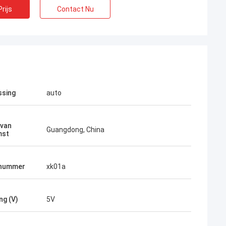
rijs
Contact Nu
ssing
auto
 van
Guangdong, China
mst
nummer
xk01a
ng (V)
5V