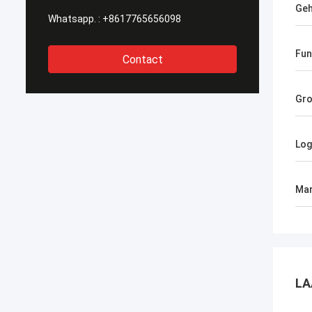
Geh
Whatsapp. :
+8617765656098
Fun
Contact
Gro
Log
Mar
LA