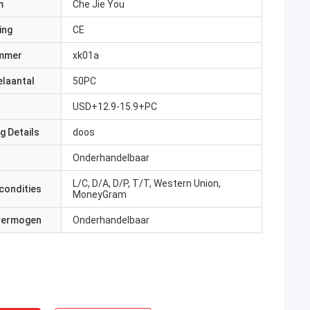
m
Che Jie You
ing
CE
mmer
xk01a
elaantal
50PC
USD+12.9-15.9+PC
g Details
doos
Onderhandelbaar
L/C, D/A, D/P, T/T, Western Union,
condities
MoneyGram
 vermogen
Onderhandelbaar