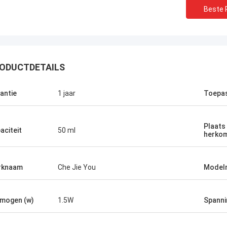
Beste P
ODUCTDETAILS
antie
1 jaar
Toepa
KENY
ductverpakking is uitstekend, de
Plaats
eit is zeer goed, het geselecteerde
aciteit
50 ml
herko
rt is snel en de prijs is gunstig.voor
at je hebt gedaan..
rknaam
Che Jie You
Model
mogen (w)
1.5W
Spanni