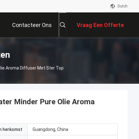
Dutch
Contacteer Ons
Vraag Een Offerte
Aan
ten
lie Aroma Diffuser Met Ster Top
ater Minder Pure Olie Aroma
an herkomst
Guangdong, China