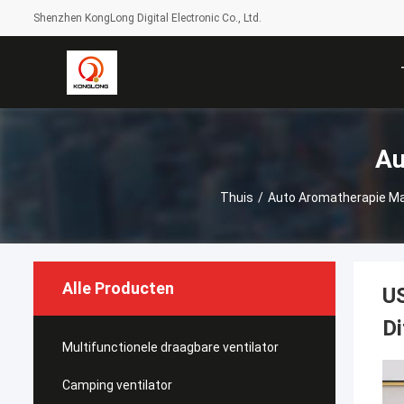
Shenzhen KongLong Digital Electronic Co., Ltd.
Au
Thuis
/
Auto Aromatherapie M
Alle Producten
US
Di
Multifunctionele draagbare ventilator
Camping ventilator