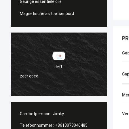
Geurige essentiële olie
Magnetische as toetsenbord
PR
Gar
De pro
Jeff.
kwalit
Cap
zeer goed
r
transpo
alles w
Me
Contactpersoon :
Jimky
Ver
Telefoonnummer :
+8613073046485